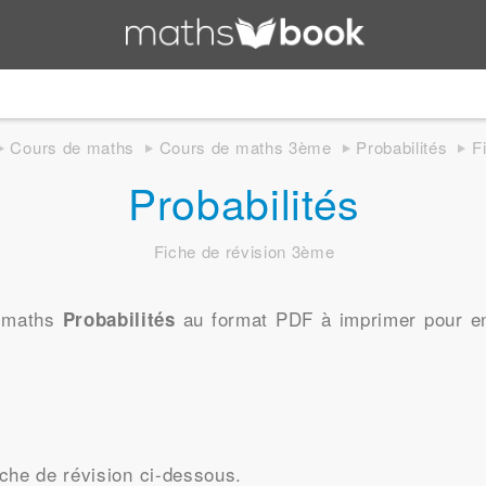
Cours de maths
Cours de maths 3ème
Probabilités
F
Probabilités
Fiche de révision 3ème
e maths
au format PDF à imprimer pour en 
Probabilités
che de révision ci-dessous.