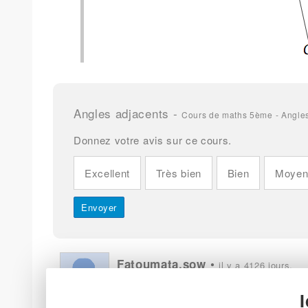
Angles adjacents
-
Cours de maths 5ème - Angle
Donnez votre avis sur ce cours.
Excellent
Très bien
Bien
Moye
•
Fatoumata.sow
il y a 4126 jours.
C'est précis