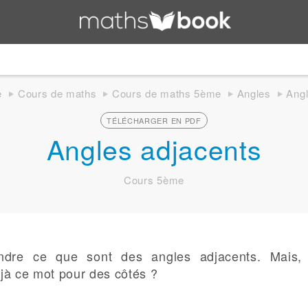
e
Cours de maths
Cours de maths 5ème
Angles
Angl
TÉLÉCHARGER EN PDF
Angles adjacents
Cours 5ème
ndre ce que sont des angles adjacents. Mais,
jà ce mot pour des côtés ?