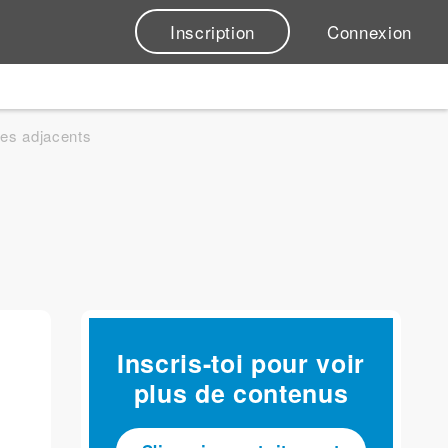
Inscription
Connexion
es adjacents
Inscris-toi pour voir
plus de contenus