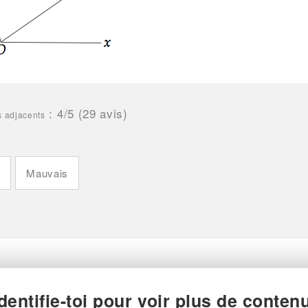
:
4
/5 (
29
avis)
s adjacents
n
Mauvais
Identifie-toi pour voir plus de contenu