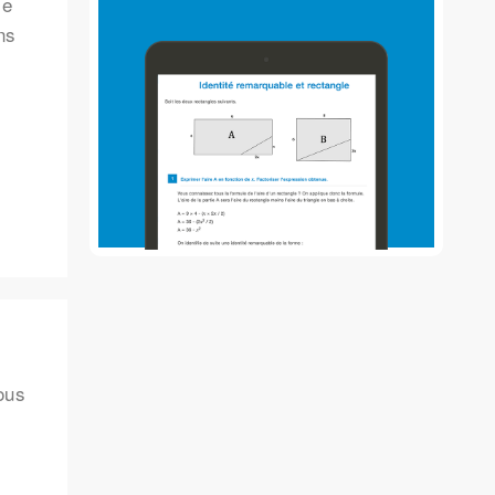
le
ns
ous