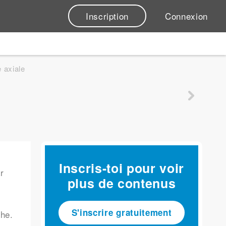
Inscription
Connexion
 axiale
Inscris-toi pour voir
r
plus de contenus
S'inscrire gratuitement
che.