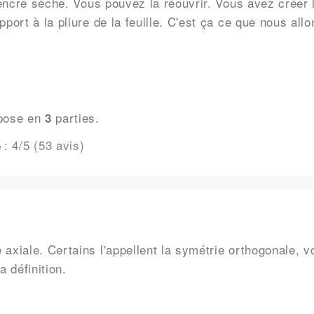
'encre sèche. Vous pouvez la réouvrir. Vous avez créer 
port à la pliure de la feuille. C'est ça ce que nous allo
pose en
parties.
3
:
4
/5 (
53
avis)
e
axiale. Certains l'appellent la symétrie orthogonale, v
 définition.