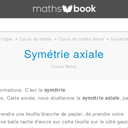
n ligne
Cours de maths
Cours de maths 6ème
Symétrie
Symétrie axiale
Cours 6ème
formations. C'est la
.
symétrie
es. Cette année, nous étudierons la
, pa
symétrie axiale
rendre une feuille blanche de papier, de prendre votre
ne belle tache d'encre sur cette feuille sur le côté gau