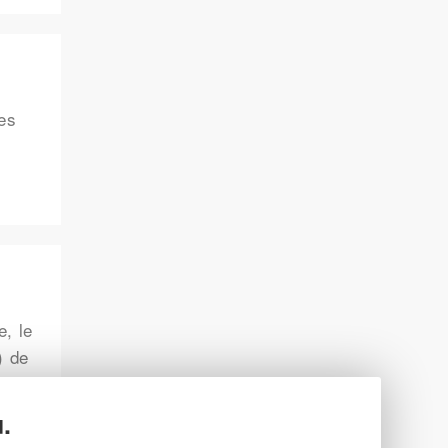
ues
e, le
) de
.