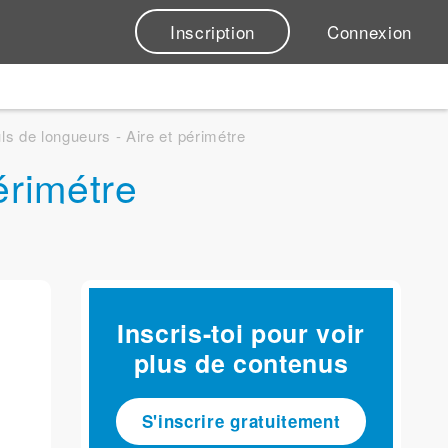
Inscription
Connexion
ls de longueurs - Aire et périmétre
érimétre
Inscris-toi pour voir
plus de contenus
S'inscrire gratuitement