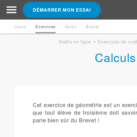
DÉMARRER MON ESSAI
Cours
Exercices
Quizz
Brevet
Maths en ligne
Exercices de mat
Calculs
Cet exercice de géométrie est un exerci
que tout élève de troisième doit savoi
parle bien sûr du Brevet !