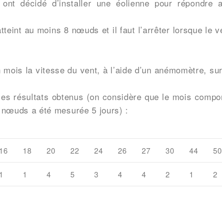
e ont décidé d’installer une éolienne pour répondre 
tteint au moins 8 nœuds et il faut l’arrêter lorsque le v
mois la vitesse du vent, à l’aide d’un anémomètre, sur
les résultats obtenus (on considère que le mois compo
22 nœuds a été mesurée 5 jours) :
16
18
20
22
24
26
27
30
44
50
1
1
4
5
3
4
4
2
1
2