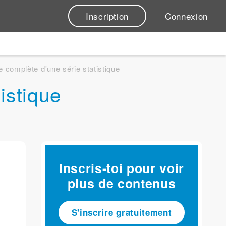
Inscription
Connexion
e complète d'une série statistique
istique
Inscris-toi pour voir
plus de contenus
S'inscrire gratuitement