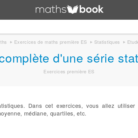
ths
Exercices de maths première ES
Statistiques
Etud
complète d'une série stat
Exercices première ES
istiques. Dans cet exercices, vous allez utiliser
moyenne, médiane, quartiles, etc.