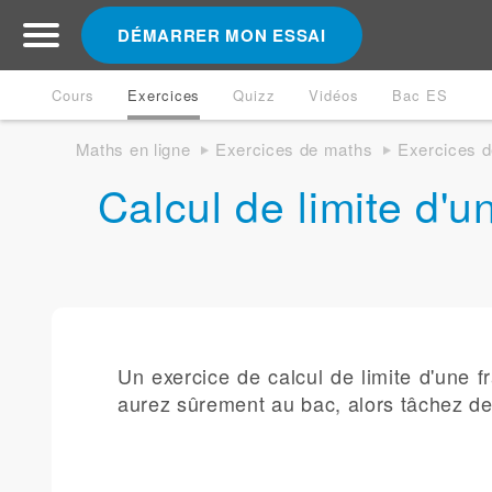
DÉMARRER MON ESSAI
Cours
Exercices
Quizz
Vidéos
Bac ES
Maths en ligne
Exercices de maths
Exercices d
Calcul de limite d'u
Un exercice de calcul de limite d'une f
aurez sûrement au bac, alors tâchez de