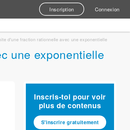
Inscription
Connexion
mite d'une fraction rationnelle avec une exponentielle
vec une exponentielle
Inscris-toi pour voir
plus de contenus
S'inscrire gratuitement