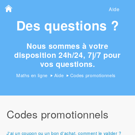
Aide
Des questions ?
Nous sommes à votre
disposition 24h/24, 7j/7 pour
vos questions.
Maths en ligne
Aide
Codes promotionnels
Codes promotionnels
J'ai un coupon ou un bon d'achat, comment le valider ?