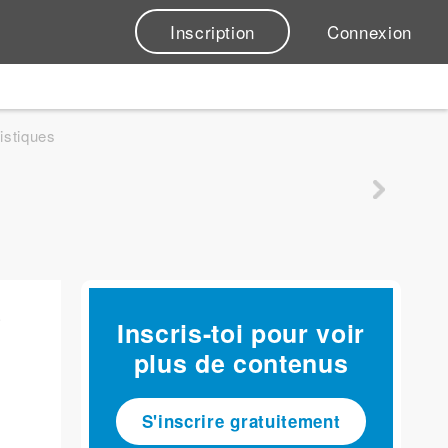
Inscription
Connexion
istiques
a
Inscris-toi pour voir
plus de contenus
S'inscrire gratuitement