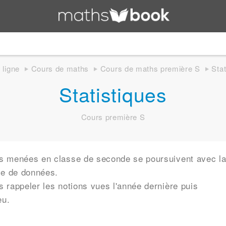
 ligne
Cours de maths
Cours de maths première S
Stat
Statistiques
Cours première S
ues menées en classe de seconde se poursuivent avec l
se de données.
s rappeler les notions vues l'année dernière puis
eu.