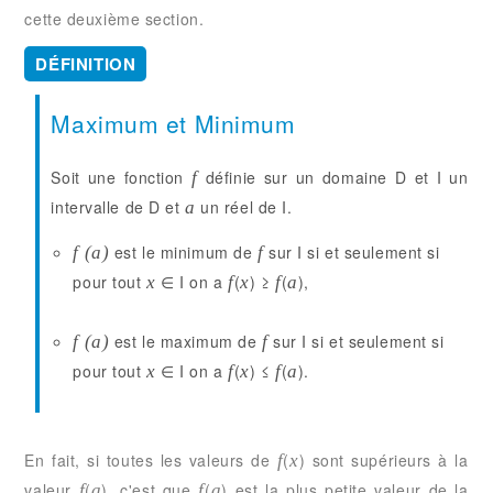
cette deuxième section.
DÉFINITION
Maximum et Minimum
Soit une fonction
définie sur un domaine D et I un
f
intervalle de D et
un réel de I.
a
est le
minimum
de
sur I si et seulement si
f (a)
f
pour tout
∈ I on a
(
) ≥
(
),
x
f
x
f
a
est le
maximum
de
sur I si et seulement si
f (a)
f
pour tout
∈ I on a
(
) ≤
(
).
x
f
x
f
a
En fait, si toutes les valeurs de
(
) sont supérieurs à la
f
x
valeur
(
), c'est que
(
) est la plus petite valeur de la
f
a
f
a