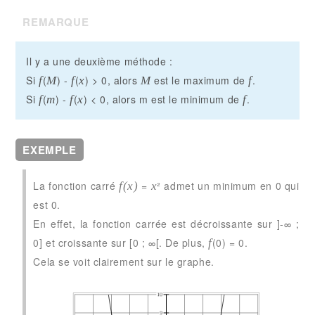
REMARQUE
Il y a une deuxième méthode :
Si
(
) -
(
) > 0, alors
est le maximum de
.
f
M
f
x
M
f
Si
(
) -
(
) < 0, alors m est le minimum de
.
f
m
f
x
f
EXEMPLE
La fonction carré
=
² admet un minimum en 0 qui
f(x)
x
est 0.
En effet, la fonction carrée est décroissante sur ]-∞ ;
0] et croissante sur [0 ; ∞[. De plus,
(0) = 0.
f
Cela se voit clairement sur le graphe.