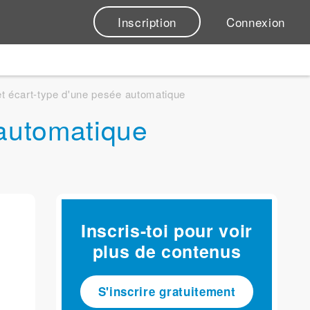
Inscription
Connexion
 écart-type d'une pesée automatique
automatique
Inscris-toi pour voir
plus de contenus
S'inscrire gratuitement