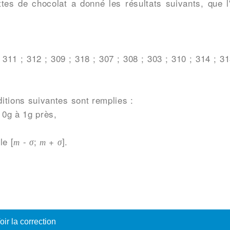
tes de chocolat a donné les résultats suivants, que l
 311 ; 312 ; 309 ; 318 ; 307 ; 308 ; 303 ; 310 ; 314 ; 31
ditions suivantes sont remplies :
10g à 1g près,
le [
-
;
+
].
m
σ
m
σ
oir la correction