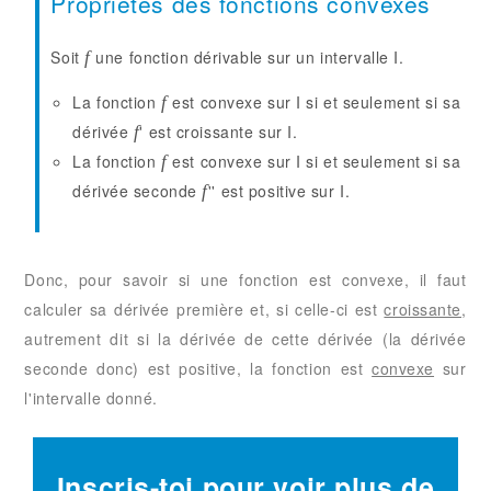
Propriétés des fonctions convexes
Soit
une fonction dérivable sur un intervalle I.
f
La fonction
est convexe sur I si et seulement si sa
f
dérivée
' est croissante sur I.
f
La fonction
est convexe sur I si et seulement si sa
f
dérivée seconde
'' est positive sur I.
f
Donc, pour savoir si une fonction est convexe, il faut
calculer sa dérivée première et, si celle-ci est
croissante
,
autrement dit si la dérivée de cette dérivée (la dérivée
seconde donc) est positive, la fonction est
convexe
sur
l'intervalle donné.
Inscris-toi pour voir plus de