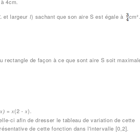
l à 4cm.
et largeur
) sachant que son aire S est égale à
cm²
L
l
 rectangle de façon à ce que sont aire S soit maximal
=
(2 -
).
(x)
x
x
lle-ci afin de dresser le tableau de variation de cette
résentative de cette fonction dans l'intervalle [0,2].