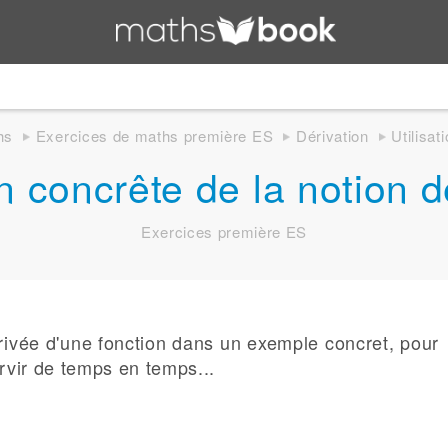
hs
Exercices de maths première ES
Dérivation
Utilisat
on concrête de la notion 
Exercices première ES
érivée d'une fonction dans un exemple concret, pour
vir de temps en temps...