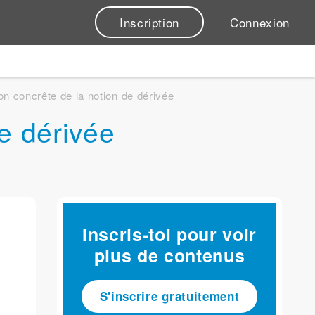
Inscription
Connexion
ion concrête de la notion de dérivée
de dérivée
Inscris-toi pour voir
plus de contenus
S'inscrire gratuitement