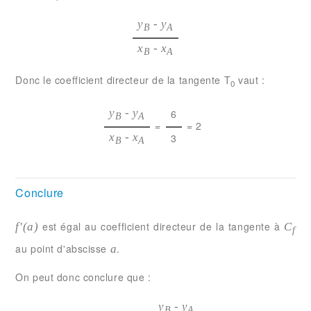
y
- y
B
A
x
- x
B
A
Donc le coefficient directeur de la tangente T
vaut :
0
y
- y
6
B
A
=
= 2
x
- x
3
B
A
Conclure
est égal au coefficient directeur de la tangente à
f'(a)
C
f
au point d'abscisse
.
a
On peut donc conclure que :
y
- y
B
A