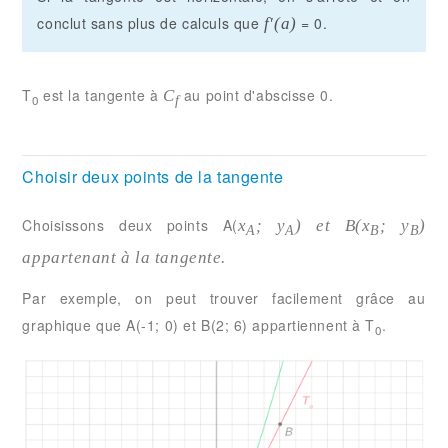
conclut sans plus de calculs que
= 0.
f'(a)
T
est la tangente à
au point d'abscisse 0.
C
0
f
Choisir deux points de la tangente
Choisissons deux points A(
x
;
y
) et B(
x
;
y
)
A
A
B
B
appartenant à la tangente.
Par exemple, on peut trouver facilement grâce au
graphique que A(-1; 0) et B(2; 6) appartiennent à T
.
0