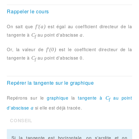
Rappeler le cours
On sait que
est égal au coefficient directeur de la
f'(a)
tangente à
au point d'abscisse
.
C
a
f
Or, la valeur de
est le coefficient directeur de la
f'(0)
tangente à
au point d'abscisse 0.
C
f
Repérer la tangente sur le graphique
Repérons sur le
graphique
la
tangente à
au point
C
f
d'abscisse
si elle est déjà tracée.
a
CONSEIL
Si la tangente est horizontale, on s'arrête et on