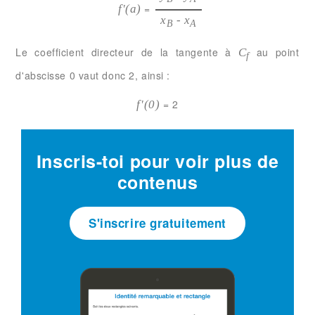
=
f'(a)
x
- x
B
A
Le coefficient directeur de la tangente à
au point
C
f
d'abscisse 0 vaut donc 2, ainsi :
= 2
f'(0)
Inscris-toi pour voir plus de
contenus
S'inscrire gratuitement