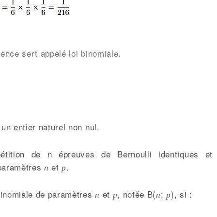
ience sert appelé loi binomiale.
un entier naturel non nul.
tition de n épreuves de Bernoulli identiques et
 paramètres
et
.
n
p
 binomiale de paramètres
et
, notée B(
;
), si :
n
p
n
p