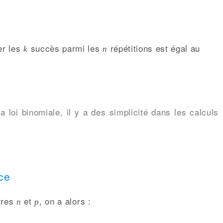
er les
succès parmi les
répétitions est égal au
k
n
la loi binomiale, il y a des simplicité dans les calculs
ce
ètres
et
, on a alors :
n
p