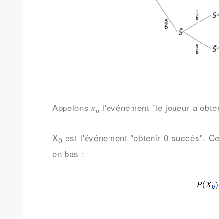
Appelons
l'événement "le joueur a obt
x
n
X
est l'événement "obtenir 0 succès". Ce
0
en bas :