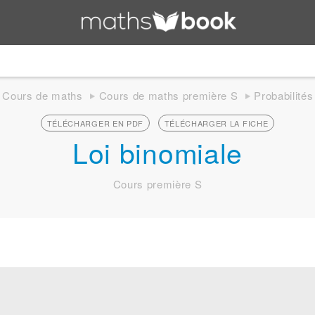
Cours de maths
Cours de maths première S
Probabilités
TÉLÉCHARGER EN PDF
TÉLÉCHARGER LA FICHE
Loi binomiale
Cours première S