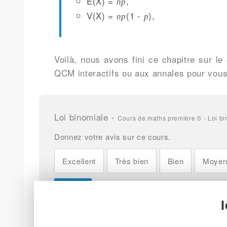
E(X) =
,
np
V(X) =
(1 -
),
np
p
Voilà, nous avons fini ce chapitre sur l
QCM interactifs ou aux annales pour vous
Loi binomiale
-
Cours de maths première S - Loi b
Donnez votre avis sur ce cours.
Excellent
Très bien
Bien
Moye