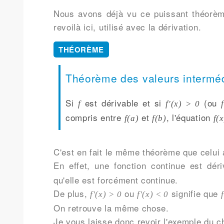
Nous avons déjà vu ce puissant théorème 
revoilà ici, utilisé avec la dérivation.
THÉORÈME
Théorème des valeurs interméd
Si
est dérivable et si
(ou
f
f'(x) > 0
compris entre
et
, l'équation
f(a)
f(b)
f(
C'est en fait le même théorème que celui a
En effet, une fonction continue est dé
qu'elle est forcément continue.
De plus,
ou
signifie que
f'(x) > 0
f'(x) < 0
f
On retrouve la même chose.
Je vous laisse donc revoir l'exemple du c