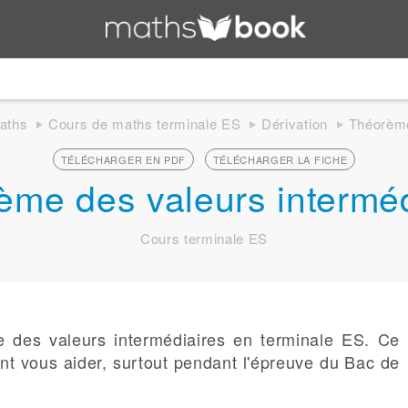
aths
Cours de maths terminale ES
Dérivation
Théorème
TÉLÉCHARGER EN PDF
TÉLÉCHARGER LA FICHE
ème des valeurs interméd
Cours terminale ES
 des valeurs intermédiaires en terminale ES. Ce
nt vous aider, surtout pendant l'épreuve du Bac de