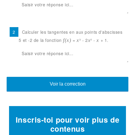
Calculer les tangentes en aux points d'abscisses
5 et -2 de la fonction
=
³ - 2
² -
+ 1.
f(x)
x
x
x
Voir la correction
Inscris-toi pour voir plus de
contenus