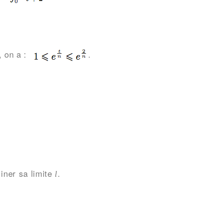
, on a :
.
iner sa limite
.
l