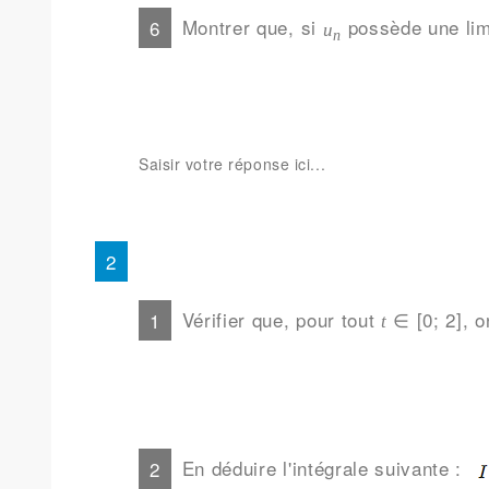
Montrer que, si
possède une li
u
n
Vérifier que, pour tout
∈ [0; 2], o
t
En déduire l'intégrale suivante :