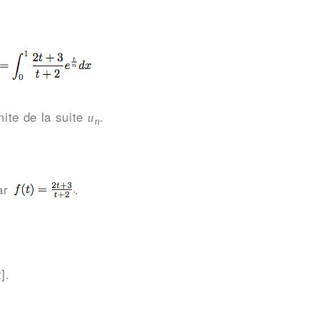
mite de la suite
.
u
n
par
.
].