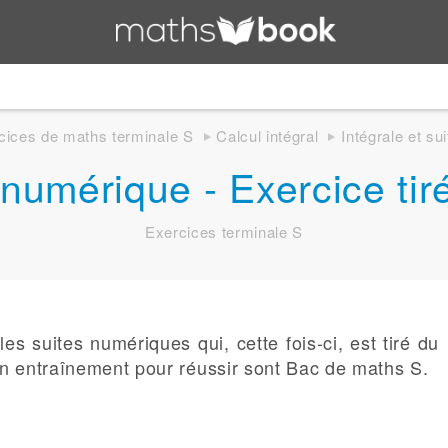
cices de maths terminale S
Calcul intégral
Intégrale et su
e numérique - Exercice ti
Exercices terminale S
les suites numériques qui, cette fois-ci, est tiré du
bon entraînement pour réussir sont Bac de maths S.