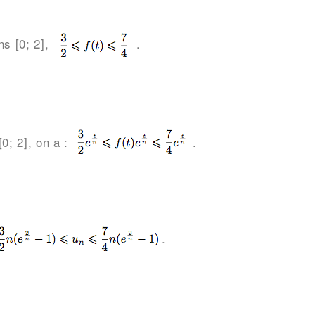
s [0; 2],
.
0; 2], on a :
.
.