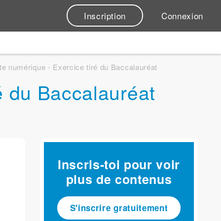
Inscription
Connexion
ite numérique - Exercice tiré du Baccalauréat
ré du Baccalauréat
Inscris-toi pour voir
plus de contenus
S'inscrire gratuitement