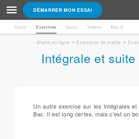
DÉMARRER MON ESSAI
Cours
Exercices
Quizz
Vidéos
Bac S
Maths en ligne
Exercices de maths
Exer
Intégrale et suit
Un autre exercice sur les intégrales et 
Bac. Il est long certes, mais c'est un 