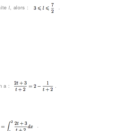
mite
, alors :
.
l
n a :
.
.