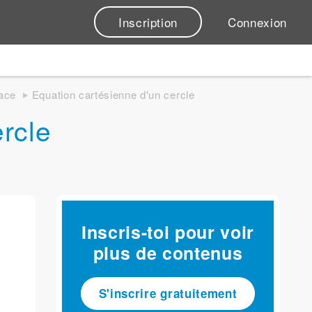
Inscription
Connexion
pace
Equation cartésienne d'un cercle
rcle
Inscris-toi pour voir
plus de contenus
S'inscrire gratuitement