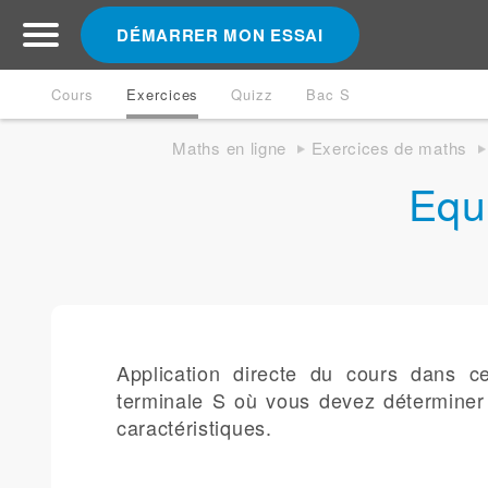
DÉMARRER MON ESSAI
Cours
Exercices
Quizz
Bac S
Maths en ligne
Exercices de maths
Equ
Application directe du cours dans c
terminale S où vous devez déterminer l
caractéristiques.