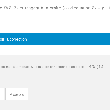
 Ω(2; 3) et tangent à la droite (
) d'équation 2
+
- 
D
x
y
oir la correction
:
4
/5 (
12
 de maths terminale S - Equation cartésienne d'un cercle
n
Mauvais